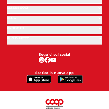
ESSERE SOCI
BLOG
PRODOTTI
FILO DIRETTO
Seguici sui social
Scarica la nuova app