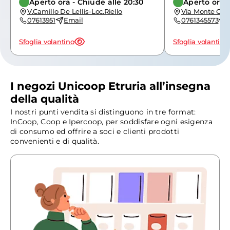
Aperto ora - Chiude alle 20:30
Aperto ora -
V.Camillo De Lellis-Loc.Riello
Via Monte Cer
07613951
Email
0761345573
Sfoglia volantino
Sfoglia volantino
I negozi Unicoop Etruria all’insegna
della qualità
I nostri punti vendita si distinguono in tre format:
InCoop, Coop e Ipercoop, per soddisfare ogni esigenza
di consumo ed offrire a soci e clienti prodotti
convenienti e di qualità.