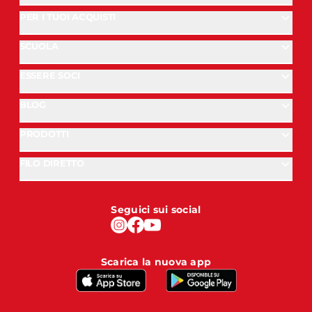
PER I TUOI ACQUISTI
SCUOLA
ESSERE SOCI
BLOG
PRODOTTI
FILO DIRETTO
Seguici sui social
Scarica la nuova app