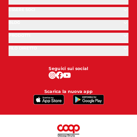
ESSERE SOCI
BLOG
PRODOTTI
FILO DIRETTO
Seguici sui social
Scarica la nuova app