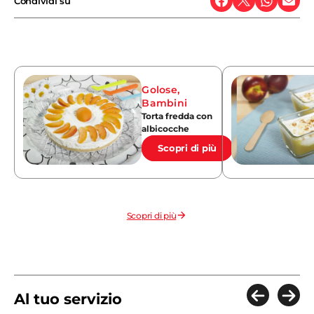
Condividi su
Golose
,
Bambini
Torta fredda con
albicocche
Scopri di più
Scopri di più
Al tuo servizio