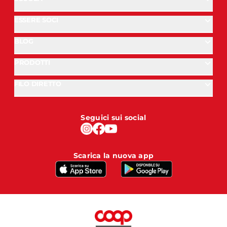
ESSERE SOCI
BLOG
PRODOTTI
FILO DIRETTO
Seguici sui social
Scarica la nuova app