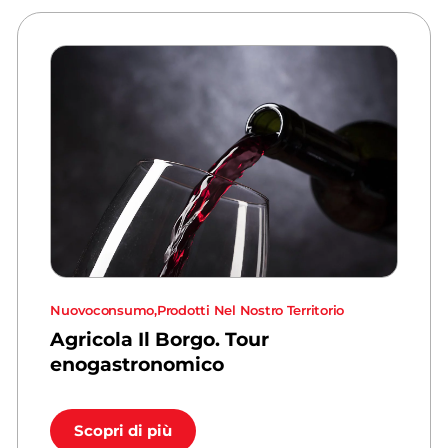
Nuovoconsumo
,
Prodotti Nel Nostro Territorio
Agricola Il Borgo. Tour
enogastronomico
Scopri di più