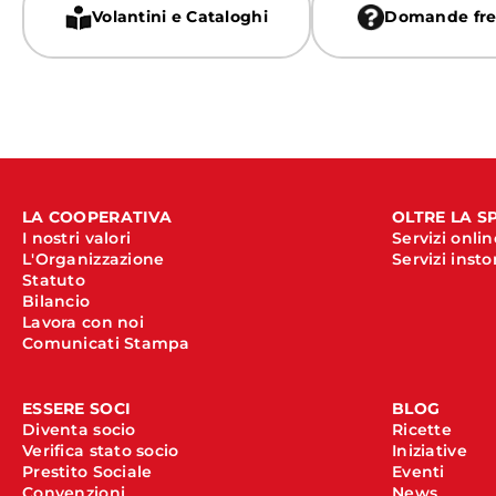
Volantini e Cataloghi
Domande fre
LA COOPERATIVA
OLTRE LA S
I nostri valori
Servizi onlin
L'Organizzazione
Servizi insto
Statuto
Bilancio
Lavora con noi
Comunicati Stampa
ESSERE SOCI
BLOG
Diventa socio
Ricette
Verifica stato socio
Iniziative
Prestito Sociale
Eventi
Convenzioni
News