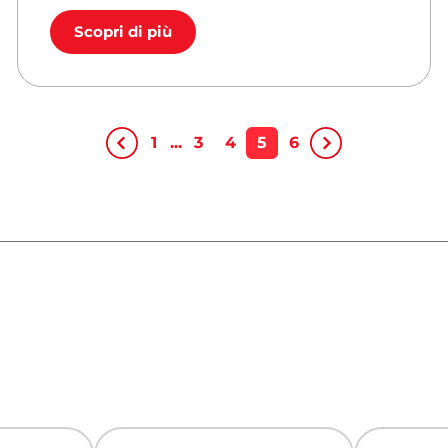
Scopri di più
1
...
3
4
5
6