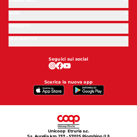
BLOG
PRODOTTI
FILO DIRETTO
Seguici sui social
Scarica la nuova app
Unicoop Etruria s.c.
S.s. Aurelia km 237 - 57025 Piombino (LI)