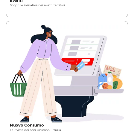
Eventi
Scopri le iniziative nei nostri territori
Nuovo Consumo
La rivista dei soci Unicoop Etruria