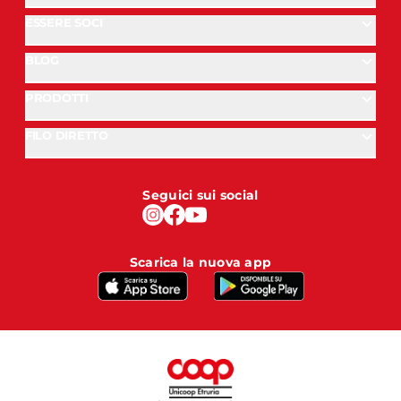
ESSERE SOCI
BLOG
PRODOTTI
FILO DIRETTO
Seguici sui social
Scarica la nuova app