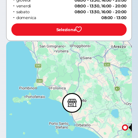
giovedi
08:00 - 13:30, 16:00 - 20:00
venerdi
08:00 - 13:30, 16:00 - 20:00
sabato
08:00 - 13:30, 16:00 - 20:00
domenica
08:00 - 13:00
Seleziona
Ti