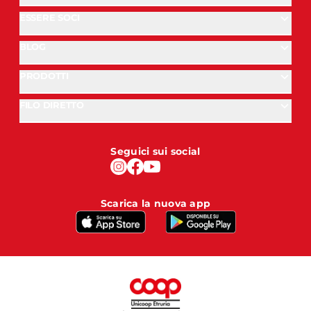
ESSERE SOCI
BLOG
PRODOTTI
FILO DIRETTO
Seguici sui social
Scarica la nuova app