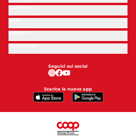
ESSERE SOCI
BLOG
PRODOTTI
FILO DIRETTO
Seguici sui social
Scarica la nuova app