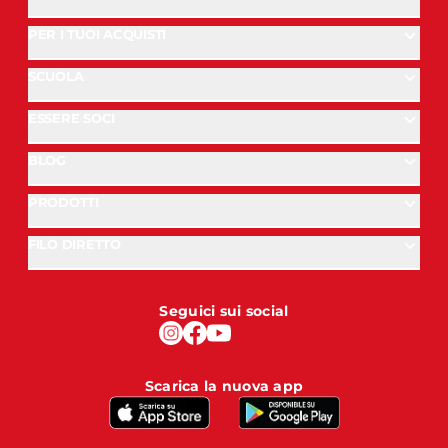
PER I TUOI ACQUISTI
SCUOLA
ESSERE SOCI
BLOG
PRODOTTI
FILO DIRETTO
Seguici sui social
Scarica la nuova app