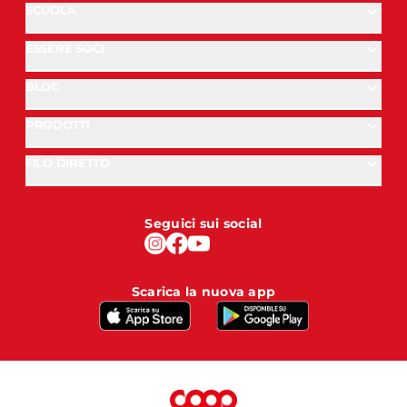
SCUOLA
ESSERE SOCI
BLOG
PRODOTTI
FILO DIRETTO
Seguici sui social
Scarica la nuova app