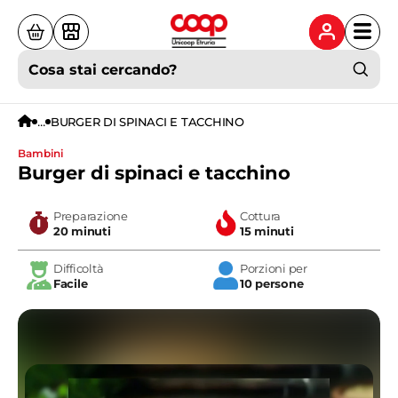
Cosa stai cercando?
...
BURGER DI SPINACI E TACCHINO
bambini
Burger di spinaci e tacchino
Preparazione
Cottura
20 minuti
15 minuti
Difficoltà
Porzioni per
Facile
10 persone