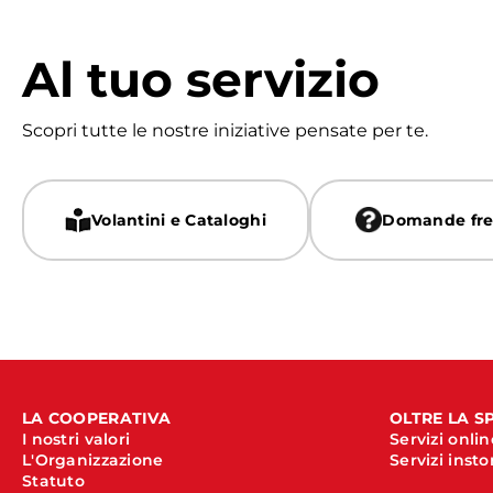
Al tuo servizio
Scopri tutte le nostre iniziative pensate per te.
Volantini e Cataloghi
Domande fre
LA COOPERATIVA
OLTRE LA S
I nostri valori
Servizi onlin
L'Organizzazione
Servizi insto
Statuto