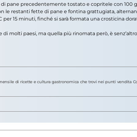
e di pane precedentemente tostato e copritele con 100 g di
 con le restanti fette di pane e fontina grattugiata, altern
°C per 15 minuti, finché si sarà formata una crosticina dor
le di molti paesi, ma quella più rinomata però, è senz’altr
il mensile di ricette e cultura gastronomica che trovi nei punti vendita 