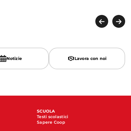
Notizie
Lavora con noi
SCUOLA
Testi scolastici
Sapere Coop