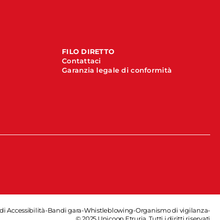
FILO DIRETTO
Contattaci
Garanzia legale di conformità
di Accessibilità
-
Bandi gara
-
Whistleblowing
-
Organismo di vigilanza
-
© 2025 Unicoop Etruria. Tutti i diritti riservati