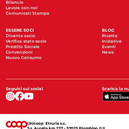
Bilancio
Lavora con noi
Comunicati Stampa
ESSERE SOCI
BLOG
Diventa socio
Ricette
Verifica stato socio
Iniziative
Prestito Sociale
Eventi
Convenzioni
News
Nuovo Consumo
Seguici sui social
Scarica la 
Unicoop Etruria s.c.
S.s. Aurelia km 237 - 57025 Piombino (LI)