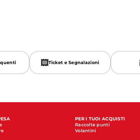
quenti
Ticket e Segnalazioni
PESA
PER I TUOI ACQUISTI
e
Raccolte punti
re
Volantini