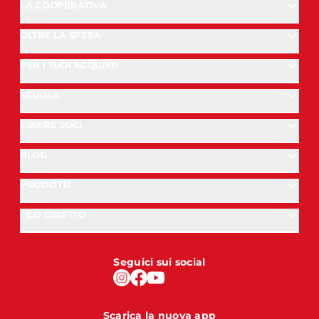
LA COOPERATIVA
OLTRE LA SPESA
PER I TUOI ACQUISTI
SCUOLA
ESSERE SOCI
BLOG
PRODOTTI
FILO DIRETTO
Seguici sui social
Scarica la nuova app