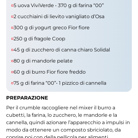
5 uova ViviVerde • 370 g di farina “00”
2 cucchiaini di lievito vanigliato d’Osa
300 g di yogurt greco Fior fiore
250 g di fragole Coop
45 g di zucchero di canna chiaro Solidal
80 g di mandorle pelate
60 g di burro Fior fiore freddo
75 g di farina “00”• 1 pizzico di cannella
PREPARAZIONE
Per il crumble raccogliere nel mixer il burro a
cubetti, la farina, lo zucchero, le mandorle e la
cannella, quindi azionare l’apparecchio a impulsi in
modo da ottenere un composto sbriciolato, da
coprire poi con della pellicola per alimenti,