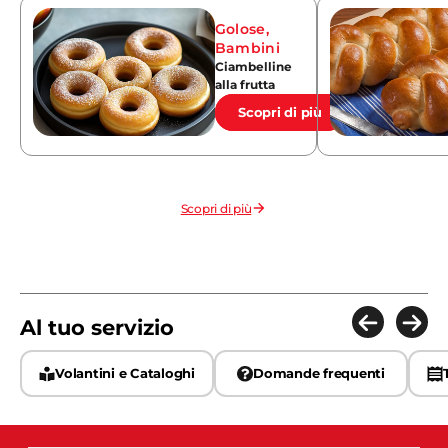
Golose
,
Bambini
Ciambelline
alla frutta
Scopri di più
Scopri di più
Al tuo servizio
Volantini e Cataloghi
Domande frequenti