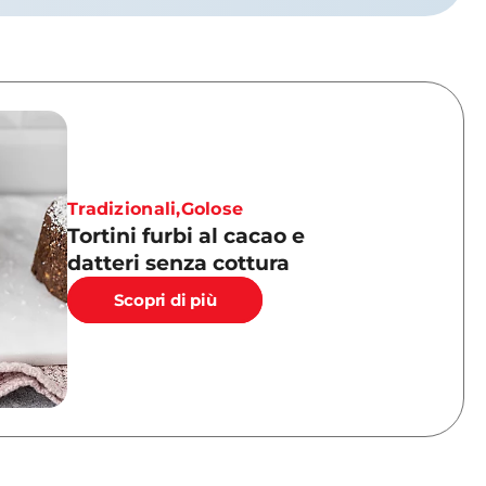
Tradizionali
,
Golose
Tortini furbi al cacao e
datteri senza cottura
Scopri di più