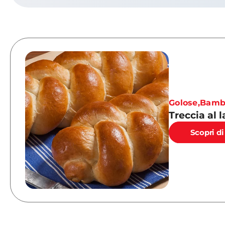
Golose
,
Bamb
Treccia al l
Scopri di