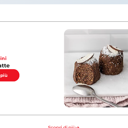
ini
atte
 più
Scopri di più