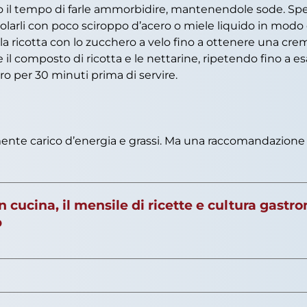
il tempo di farle ammorbidire, mantenendole sode. Speg
escolarli con poco sciroppo d’acero o miele liquido in m
e la ricotta con lo zucchero a velo fino a ottenere una c
 il composto di ricotta e le nettarine, ripetendo fino a 
ero per 30 minuti prima di servire.
ente carico d’energia e grassi. Ma una raccomandazione è
 in cucina, il mensile di ricette e cultura gast
p