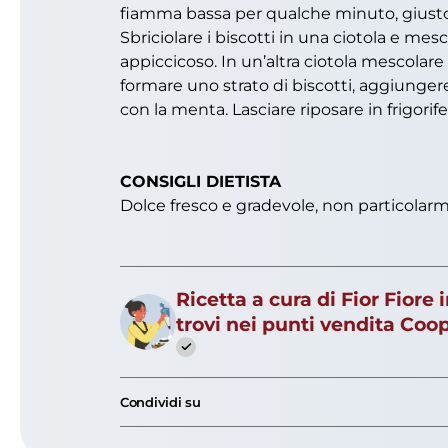
fiamma bassa per qualche minuto, giusto 
Sbriciolare i biscotti in una ciotola e m
appiccicoso. In un’altra ciotola mescolar
formare uno strato di biscotti, aggiungere
con la menta. Lasciare riposare in frigorif
CONSIGLI DIETISTA
Dolce fresco e gradevole, non particolarm
Ricetta a cura di Fior Fiore
trovi nei punti vendita Coo
Condividi su