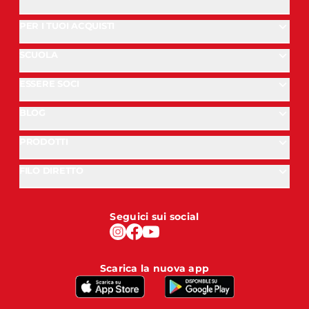
PER I TUOI ACQUISTI
SCUOLA
ESSERE SOCI
BLOG
PRODOTTI
FILO DIRETTO
Seguici sui social
Scarica la nuova app