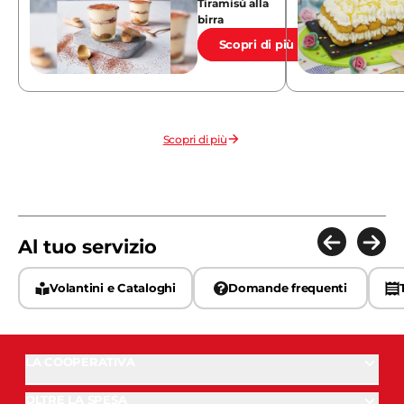
Tiramisù alla
birra
Scopri di più
Scopri di più
Al tuo servizio
Volantini e Cataloghi
Domande frequenti
LA COOPERATIVA
OLTRE LA SPESA