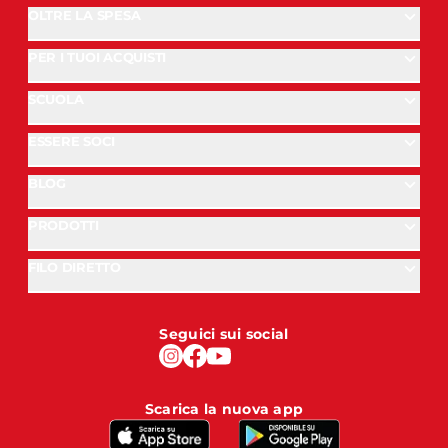
OLTRE LA SPESA
PER I TUOI ACQUISTI
SCUOLA
ESSERE SOCI
BLOG
PRODOTTI
FILO DIRETTO
Seguici sui social
Scarica la nuova app