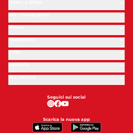
OLTRE LA SPESA
PER I TUOI ACQUISTI
SCUOLA
ESSERE SOCI
BLOG
PRODOTTI
FILO DIRETTO
Seguici sui social
Scarica la nuova app