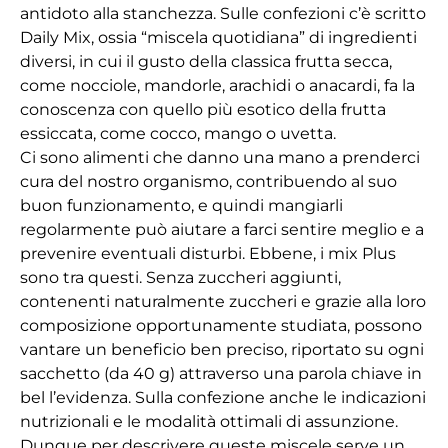
antidoto alla stanchezza. Sulle confezioni c’è scritto
Daily Mix, ossia “miscela quotidiana” di ingredienti
diversi, in cui il gusto della classica frutta secca,
come nocciole, mandorle, arachidi o anacardi, fa la
conoscenza con quello più esotico della frutta
essiccata, come cocco, mango o uvetta.
Ci sono alimenti che danno una mano a prenderci
cura del nostro organismo, contribuendo al suo
buon funzionamento, e quindi mangiarli
regolarmente può aiutare a farci sentire meglio e a
prevenire eventuali disturbi. Ebbene, i mix Plus
sono tra questi. Senza zuccheri aggiunti,
contenenti naturalmente zuccheri e grazie alla loro
composizione opportunamente studiata, possono
vantare un beneficio ben preciso, riportato su ogni
sacchetto (da 40 g) attraverso una parola chiave in
bel l’evidenza. Sulla confezione anche le indicazioni
nutrizionali e le modalità ottimali di assunzione.
Dunque per descrivere queste miscele serve un