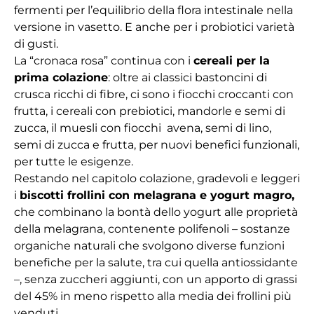
fermenti per l’equilibrio della flora intestinale nella
versione in vasetto. E anche per i probiotici varietà
di gusti.
La “cronaca rosa” continua con i
cereali per la
prima colazione
: oltre ai classici bastoncini di
crusca ricchi di fibre, ci sono i fiocchi croccanti con
frutta, i cereali con prebiotici, mandorle e semi di
zucca, il muesli con fiocchi avena, semi di lino,
semi di zucca e frutta, per nuovi benefici funzionali,
per tutte le esigenze.
Restando nel capitolo colazione, gradevoli e leggeri
i
biscotti frollini con melagrana e yogurt magro,
che combinano la bontà dello yogurt alle proprietà
della melagrana, contenente polifenoli – sostanze
organiche naturali che svolgono diverse funzioni
benefiche per la salute, tra cui quella antiossidante
–, senza zuccheri aggiunti, con un apporto di grassi
del 45% in meno rispetto alla media dei frollini più
venduti.