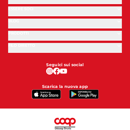
ESSERE SOCI
BLOG
PRODOTTI
FILO DIRETTO
Seguici sui social
Scarica la nuova app