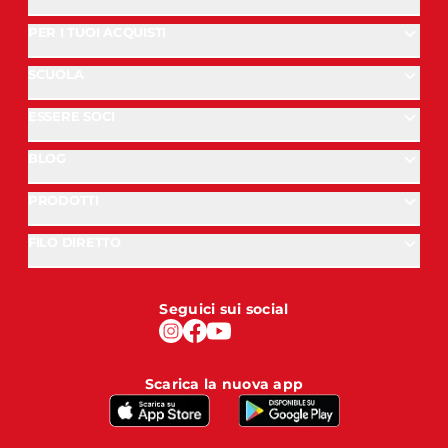
PER I TUOI ACQUISTI
SCUOLA
ESSERE SOCI
BLOG
PRODOTTI
FILO DIRETTO
Seguici sui social
Scarica la nuova app