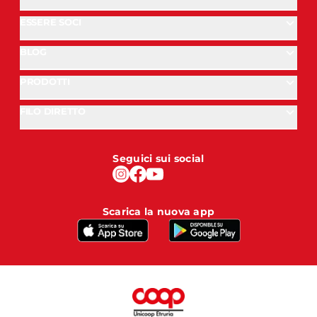
ESSERE SOCI
BLOG
PRODOTTI
FILO DIRETTO
Seguici sui social
Scarica la nuova app