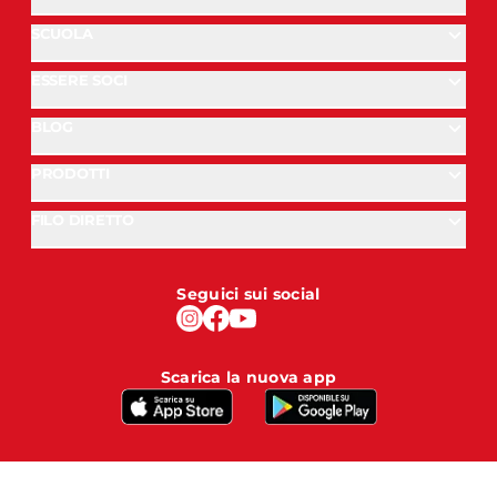
SCUOLA
ESSERE SOCI
BLOG
PRODOTTI
FILO DIRETTO
Seguici sui social
Scarica la nuova app