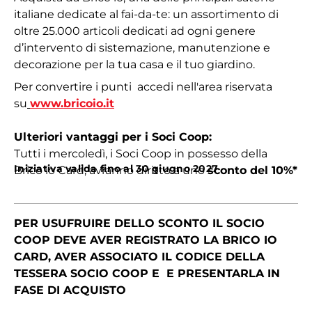
italiane dedicate al fai-da-te: un assortimento di
oltre 25.000 articoli dedicati ad ogni genere
d’intervento di sistemazione, manutenzione e
decorazione per la tua casa e il tuo giardino.
Per convertire i punti accedi nell'area riservata
su
www.bricoio.it
Ulteriori vantaggi per i Soci Coop:
Tutti i mercoledì, i Soci Coop in possesso della
Iniziativa valida fino al 30 giugno 2027
Brico io Card, avranno diritto a uno
sconto del 10%*
PER USUFRUIRE DELLO SCONTO IL SOCIO
COOP DEVE AVER REGISTRATO LA BRICO IO
CARD, AVER ASSOCIATO IL CODICE DELLA
TESSERA SOCIO COOP E E PRESENTARLA IN
FASE DI ACQUISTO