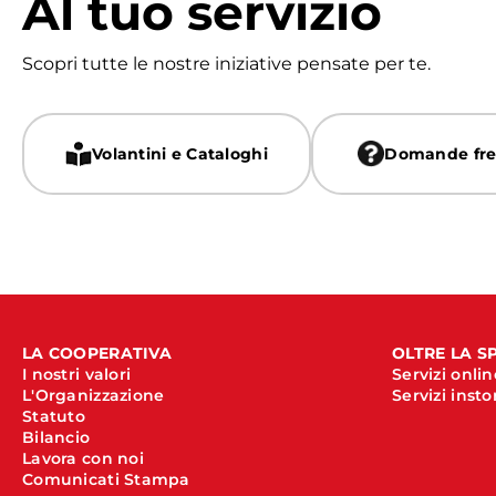
Al tuo servizio
Scopri tutte le nostre iniziative pensate per te.
Volantini e Cataloghi
Domande fre
LA COOPERATIVA
OLTRE LA S
I nostri valori
Servizi onlin
L'Organizzazione
Servizi insto
Statuto
Bilancio
Lavora con noi
Comunicati Stampa