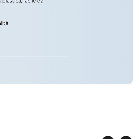
plastica, facile da
lità