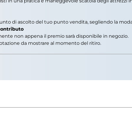
ti in una pratica e maneggevole scatola degli attrezzi in 
punto di ascolto del tuo punto vendita, segliendo la moda
contributo
ente non appena il premio sarà disponibile in negozio.
otazione da mostrare al momento del ritiro.