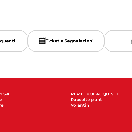
quenti
Ticket e Segnalazioni
PESA
PER I TUOI ACQUISTI
e
Raccolte punti
re
Volantini