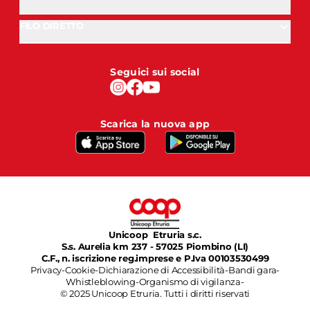
FILO DIRETTO
Seguici sui social
Scarica la nuova app
Unicoop Etruria s.c.
S.s. Aurelia km 237 - 57025 Piombino (LI)
C.F., n. iscrizione reg.imprese e P.Iva 00103530499
Privacy
-
Cookie
-
Dichiarazione di Accessibilità
-
Bandi gara
-
Whistleblowing
-
Organismo di vigilanza
-
© 2025 Unicoop Etruria. Tutti i diritti riservati