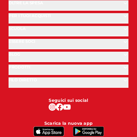
OLTRE LA SPESA
PER I TUOI ACQUISTI
SCUOLA
ESSERE SOCI
BLOG
PRODOTTI
FILO DIRETTO
Seguici sui social
Scarica la nuova app