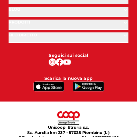
BLOG
PRODOTTI
FILO DIRETTO
Seguici sui social
Scarica la nuova app
Unicoop Etruria s.c.
S.s. Aurelia km 237 - 57025 Piombino (LI)