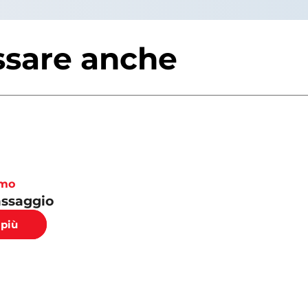
ssare anche
mo
assaggio
 più