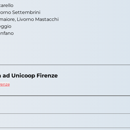
arello
ivorno Settembrini
amaiore, Livorno Mastacchi
eggio
onfano
a ad Unicoop Firenze
irenze