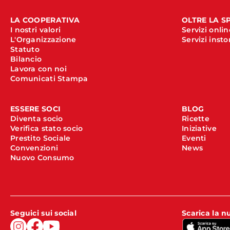
LA COOPERATIVA
OLTRE LA S
I nostri valori
Servizi onlin
L'Organizzazione
Servizi insto
Statuto
Bilancio
Lavora con noi
Comunicati Stampa
ESSERE SOCI
BLOG
Diventa socio
Ricette
Verifica stato socio
Iniziative
Prestito Sociale
Eventi
Convenzioni
News
Nuovo Consumo
Seguici sui social
Scarica la 