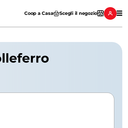
Coop a Casa
Scegli il negozio
lleferro