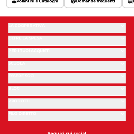
Volantini e Cataloghi
Domande frequenti
LA COOPERATIVA
OLTRE LA SPESA
PER I TUOI ACQUISTI
SCUOLA
ESSERE SOCI
BLOG
PRODOTTI
FILO DIRETTO
Seguici sui social