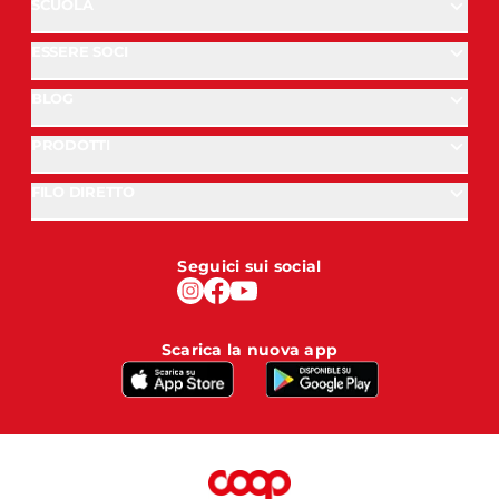
SCUOLA
ESSERE SOCI
BLOG
PRODOTTI
FILO DIRETTO
Seguici sui social
Scarica la nuova app