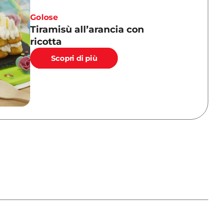
Golose
Tiramisù all’arancia con
ricotta
Scopri di più