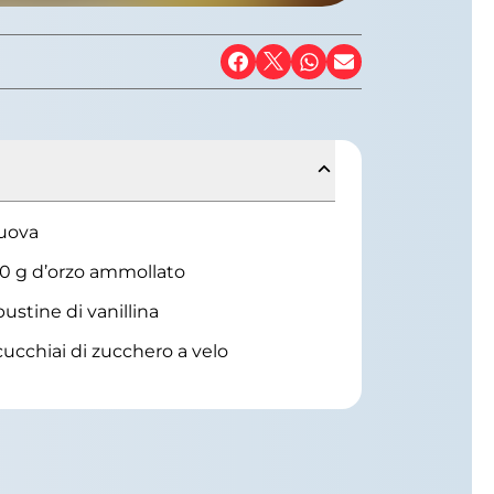
uova
0 g d’orzo ammollato
bustine di vanillina
cucchiai di zucchero a velo