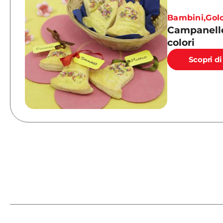
Bambini
,
Gol
Campanelle
colori
Scopri di