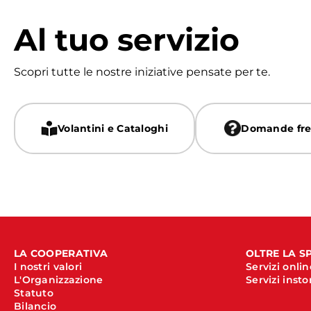
Al tuo servizio
Scopri tutte le nostre iniziative pensate per te.
Volantini e Cataloghi
Domande fre
LA COOPERATIVA
OLTRE LA S
I nostri valori
Servizi onlin
L'Organizzazione
Servizi insto
Statuto
Bilancio