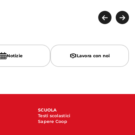
Notizie
Lavora con noi
SCUOLA
Testi scolastici
Sapere Coop