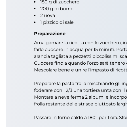
150 g di zucchero
200 g di burro
2 uova
1 pizzico di sale
Preparazione
Amalgamare la ricotta con lo zucchero, inco
farlo cuocere in acqua per 15 minuti. Portar
arancia tagliata a pezzetti piccolissimi sc
Cuocere fino a quando l’orzo sarà tenero 
Mescolare bene e unire l’impasto di ricott
Preparare la pasta frolla mischiando gli i
foderare con i 2/3 una tortiera unta con il
Montare a neve ferma 2 albumi e incorporarl
frolla restante delle strisce piuttosto lar
Passare in forno caldo a 180° per 1 ora. Sfo