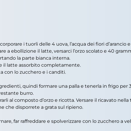
rporare i tuorli delle 4 uova, l’acqua dei fiori d’arancio e
e a ebollizione il latte, versarci l’orzo scolato e 40 gramm
artando la parte bianca interna.
e il latte assorbito completamente.
a con lo zucchero e i canditi.
ngredienti, quindi formare una palla e tenerla in frigo pe
 restante burro.
i al composto d’orzo e ricotta. Versare il ricavato nella t
ghe che disporrete a grata sul ripieno.
rnare, far raffreddare e spolverizzare con lo zucchero a vel