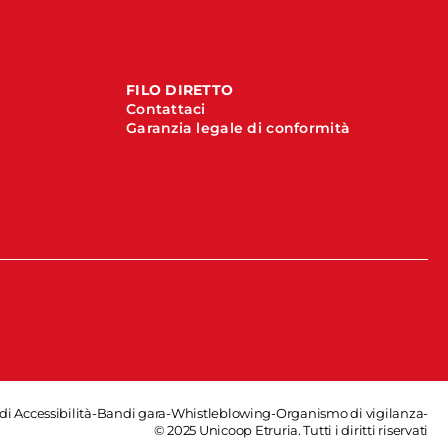
FILO DIRETTO
Contattaci
Garanzia legale di conformità
di Accessibilità
-
Bandi gara
-
Whistleblowing
-
Organismo di vigilanza
-
© 2025 Unicoop Etruria. Tutti i diritti riservati