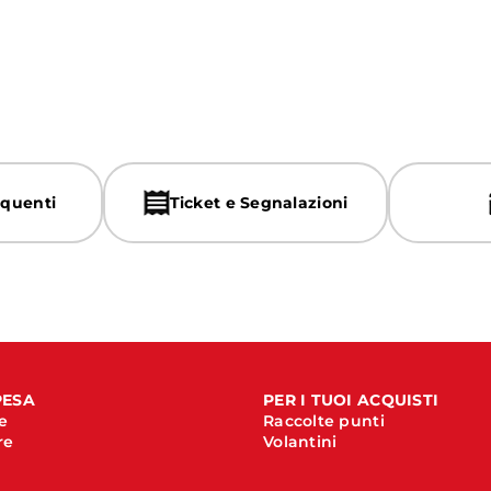
quenti
Ticket e Segnalazioni
PESA
PER I TUOI ACQUISTI
e
Raccolte punti
re
Volantini