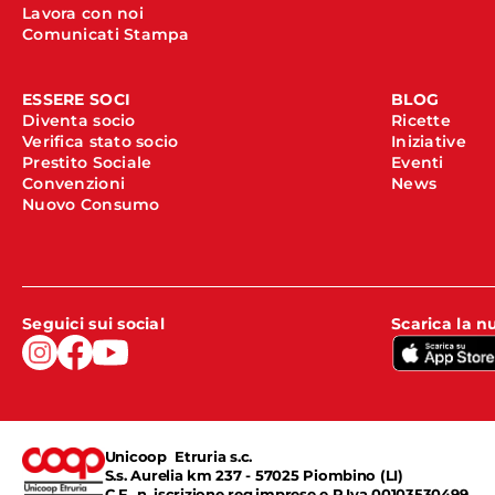
Lavora con noi
Comunicati Stampa
ESSERE SOCI
BLOG
Diventa socio
Ricette
Verifica stato socio
Iniziative
Prestito Sociale
Eventi
Convenzioni
News
Nuovo Consumo
Seguici sui social
Scarica la 
Unicoop Etruria s.c.
S.s. Aurelia km 237 - 57025 Piombino (LI)
C.F., n. iscrizione reg.imprese e P.Iva 00103530499