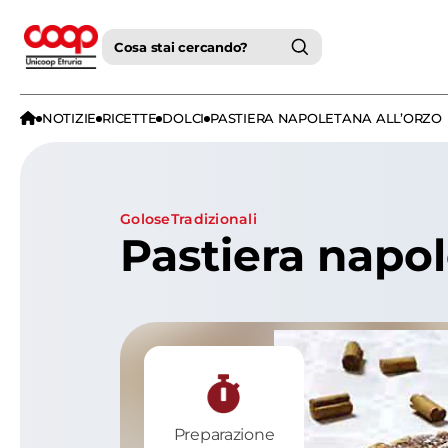
Cosa stai cercando?
NOTIZIE
RICETTE
DOLCI
PASTIERA NAPOLETANA ALL’ORZO
golose
tradizionali
Pastiera napol
Preparazione