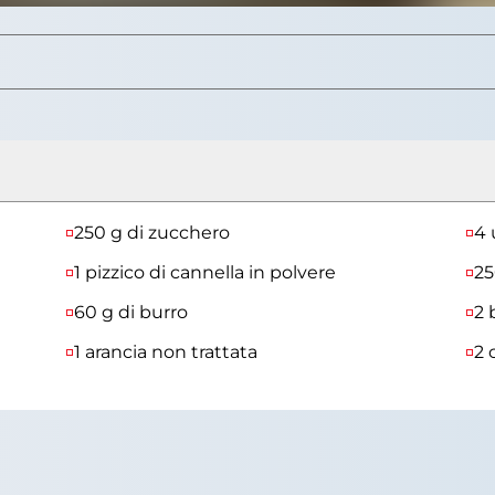
250 g di zucchero
4 
1 pizzico di cannella in polvere
25
60 g di burro
2 
1 arancia non trattata
2 