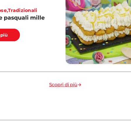
ose
,
Tradizionali
 pasquali mille
 più
Scopri di più