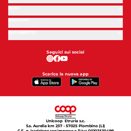
BLOG
PRODOTTI
FILO DIRETTO
Seguici sui social
Scarica la nuova app
Unicoop Etruria s.c.
S.s. Aurelia km 237 - 57025 Piombino (LI)
C.F., n. iscrizione reg.imprese e P.Iva 00103530499