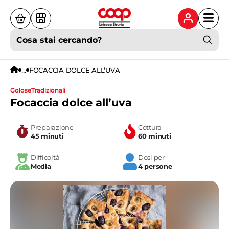
Cosa stai cercando?
...
FOCACCIA DOLCE ALL’UVA
golose
tradizionali
Focaccia dolce all’uva
Preparazione
Cottura
45 minuti
60 minuti
Difficoltà
Dosi per
Media
4 persone