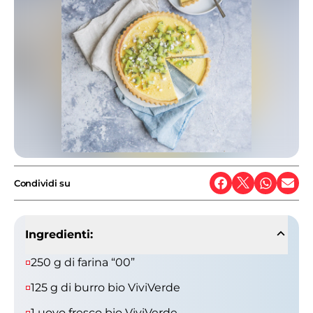
Condividi su
Ingredienti:
250 g di farina “00”
125 g di burro bio ViviVerde
1 uovo fresco bio ViviVerde