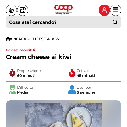
Cosa stai cercando?
...
CREAM CHEESE AI KIWI
golose
sostenibili
Cream cheese ai kiwi
Preparazione
Cottura
60 minuti
45 minuti
Difficoltà
Dosi per
Media
6 persone