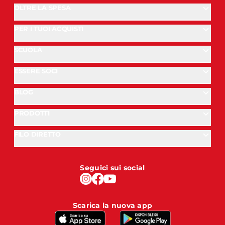
OLTRE LA SPESA
PER I TUOI ACQUISTI
SCUOLA
ESSERE SOCI
BLOG
PRODOTTI
FILO DIRETTO
Seguici sui social
Scarica la nuova app