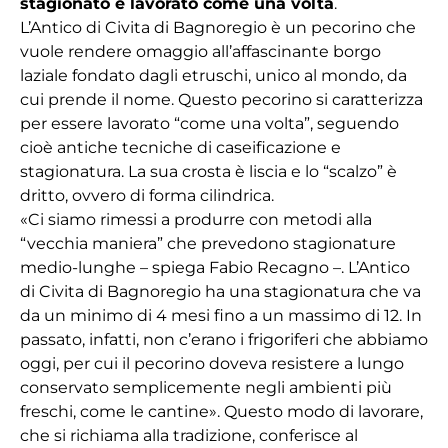
stagionato e lavorato come una volta
.
L’Antico di Civita di Bagnoregio
è un pecorino che
vuole rendere omaggio all’affascinante borgo
laziale fondato dagli etruschi, unico al mondo, da
cui prende il nome. Questo pecorino si caratterizza
per essere lavorato “come una volta”, seguendo
cioè antiche tecniche di caseificazione e
stagionatura. La sua crosta è liscia e lo “scalzo” è
dritto, ovvero di forma cilindrica.
«Ci siamo rimessi a produrre con metodi alla
“vecchia maniera” che prevedono stagionature
medio-lunghe – spiega Fabio Recagno –.
L’Antico
di Civita di Bagnoregio
ha una stagionatura che va
da un minimo di 4 mesi fino a un massimo di 12. In
passato, infatti, non c’erano i frigoriferi che abbiamo
oggi, per cui il pecorino doveva resistere a lungo
conservato semplicemente negli ambienti più
freschi, come le cantine». Questo modo di lavorare,
che si richiama alla tradizione, conferisce al