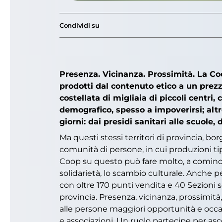
Condividi su
Presenza. Vicinanza. Prossimità. La Co
prodotti dal contenuto etico a un prezzo
costellata di migliaia di piccoli centri
demografico, spesso a impoverirsi; altr
giorni: dai presidi sanitari alle scuole, 
Ma questi stessi territori di provincia, b
comunità di persone, in cui produzioni tip
Coop su questo può fare molto, a cominciar
solidarietà, lo scambio culturale. Anche 
con oltre 170 punti vendita e 40 Sezioni so
provincia. Presenza, vicinanza, prossimità,
alle persone maggiori opportunità e occasi
e associazioni. Un ruolo partecipe per asco