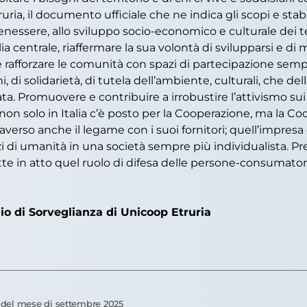
ria, il documento ufficiale che ne indica gli scopi e stabi
enessere, allo sviluppo socio-economico e culturale dei ter
lia centrale, riaffermare la sua volontà di svilupparsi e 
e rafforzare le comunità con spazi di partecipazione sempr
i solidarietà, di tutela dell’ambiente, culturali, che del
ta. Promuovere e contribuire a irrobustire l’attivismo sui 
non solo in Italia c’è posto per la Cooperazione, ma la C
verso anche il legame con i suoi fornitori; quell’impresa d
pazi di umanità in una società sempre più individualista. P
in atto quel ruolo di difesa delle persone-consumatori-c
io di Sorveglianza di Unicoop Etruria
del mese di settembre 2025