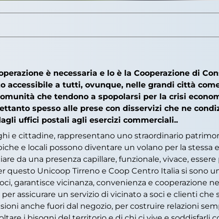
operazione è necessaria e lo è la Cooperazione di Co
 accessibile a tutti, ovunque, nelle grandi città come 
, comunità che tendono a spopolarsi per la crisi economi
ettanto spesso alle prese con disservizi che ne condi
dagli uffici postali agli esercizi commerciali..
orghi e cittadine, rappresentano uno straordinario patrimo
iche e locali possono diventare un volano per la stessa eco
e da una presenza capillare, funzionale, vivace, essere pu
per questo Unicoop Tirreno e Coop Centro Italia si sono u
ci, garantisce vicinanza, convenienza e cooperazione nel cu
 per assicurare un servizio di vicinato a soci e clienti che
oni anche fuori dal negozio, per costruire relazioni sempre
ltare i bisogni del territorio e di chi ci vive e soddisfarl