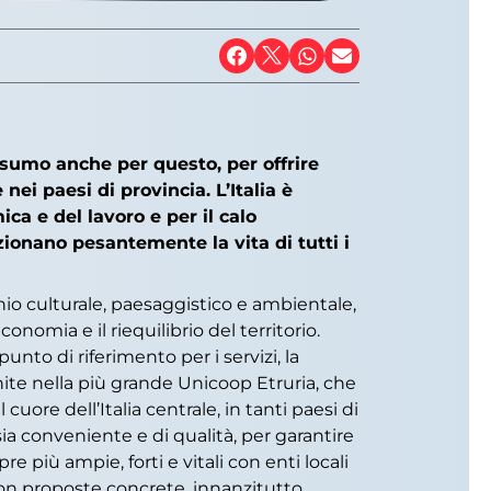
nsumo anche per questo, per offrire
nei paesi di provincia. L’Italia è
ca e del lavoro e per il calo
zionano pesantemente la vita di tutti i
nio culturale, paesaggistico e ambientale,
nomia e il riequilibrio del territorio.
nto di riferimento per i servizi, la
nite nella più grande Unicoop Etruria, che
ore dell’Italia centrale, in tanti paesi di
 sia conveniente e di qualità, per garantire
 più ampie, forti e vitali con enti locali
i con proposte concrete, innanzitutto