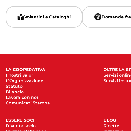
Volantini e Cataloghi
Domande fre
LA COOPERATIVA
OLTRE LA S
I nostri valori
Servizi onlin
L'Organizzazione
Servizi insto
Statuto
Bilancio
Lavora con noi
Comunicati Stampa
ESSERE SOCI
BLOG
Diventa socio
Ricette