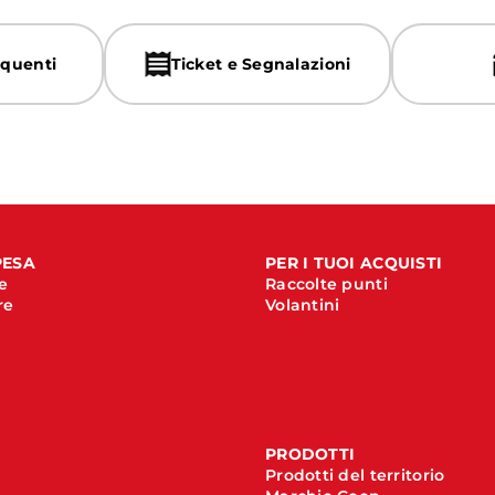
quenti
Ticket e Segnalazioni
PESA
PER I TUOI ACQUISTI
e
Raccolte punti
re
Volantini
PRODOTTI
Prodotti del territorio