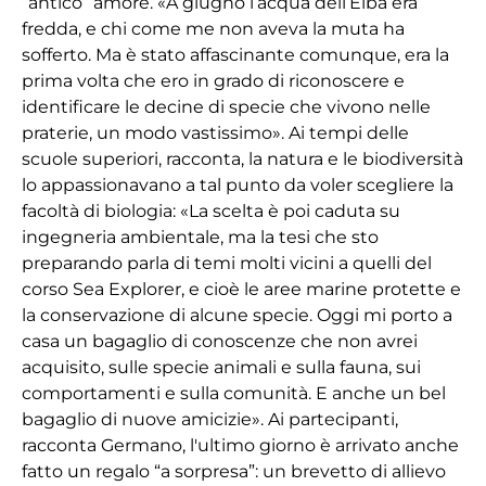
“antico” amore. «A giugno l’acqua dell’Elba era
fredda, e chi come me non aveva la muta ha
sofferto. Ma è stato affascinante comunque, era la
prima volta che ero in grado di riconoscere e
identificare le decine di specie che vivono nelle
praterie, un modo vastissimo». Ai tempi delle
scuole superiori, racconta, la natura e le biodiversità
lo appassionavano a tal punto da voler scegliere la
facoltà di biologia: «La scelta è poi caduta su
ingegneria ambientale, ma la tesi che sto
preparando parla di temi molti vicini a quelli del
corso Sea Explorer, e cioè le aree marine protette e
la conservazione di alcune specie. Oggi mi porto a
casa un bagaglio di conoscenze che non avrei
acquisito, sulle specie animali e sulla fauna, sui
comportamenti e sulla comunità. E anche un bel
bagaglio di nuove amicizie». Ai partecipanti,
racconta Germano, l'ultimo giorno è arrivato anche
fatto un regalo “a sorpresa”: un brevetto di allievo