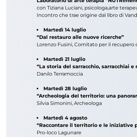
Laboratorio di arte terapia “NUTRIment
con Tiziana Luciani, psicologa,arte terape
Incontro che trae origine dal libro di Van
Martedì 14 luglio
“Dal restauro alle nuove ricerche”
Lorenzo Fusini, Comitato per il recupero 
Martedì 21 luglio
“La storia del sarracchio, sarracchiai e 
Danilo Terramoccia
Martedì 28 luglio
“Archeologia del territorio: una panor
Silvia Simonini, Archeologa
Martedì 4 agosto
“Raccontare il territorio e le iniziative
Pro-loco Lagunare