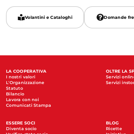
Volantini e Cataloghi
Domande fre
LA COOPERATIVA
OLTRE LA S
I nostri valori
Servizi onlin
L'Organizzazione
Servizi insto
Statuto
Bilancio
Lavora con noi
Comunicati Stampa
ESSERE SOCI
BLOG
Diventa socio
Ricette