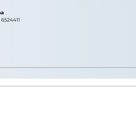
na
6 6524411