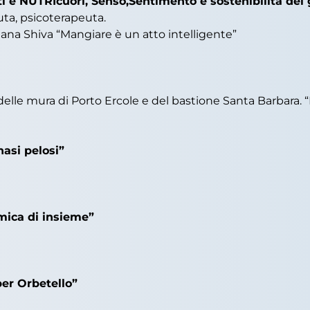
i e NUTRIcuori, Senso,Sentimento e sostenibilità del
uta, psicoterapeuta.
dana Shiva “Mangiare è un atto intelligente”
delle mura di Porto Ercole e del bastione Santa Barbara. “
nasi pelosi”
amica di insieme”
 per Orbetello”