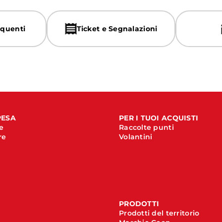
quenti
Ticket e Segnalazioni
PESA
PER I TUOI ACQUISTI
e
Raccolte punti
re
Volantini
PRODOTTI
Prodotti del territorio