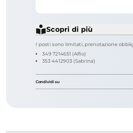
Scopri di più
I posti sono limitati, prenotazione obbli
349 7214651 (Alfio)
353 4412903 (Sabrina)
Condividi su