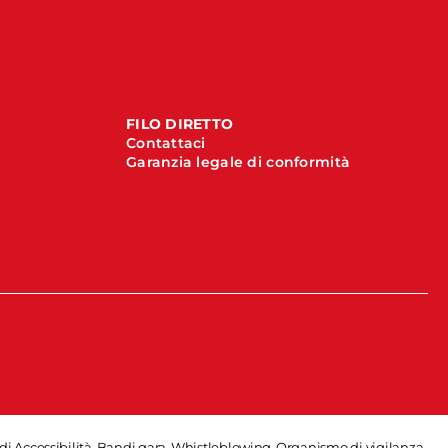
FILO DIRETTO
Contattaci
Garanzia legale di conformità
di Accessibilità
-
Bandi gara
-
Whistleblowing
-
Organismo di vigilanza
-