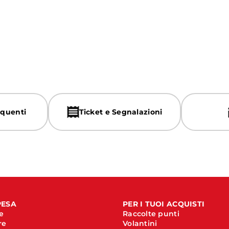
quenti
Ticket e Segnalazioni
PESA
PER I TUOI ACQUISTI
e
Raccolte punti
re
Volantini