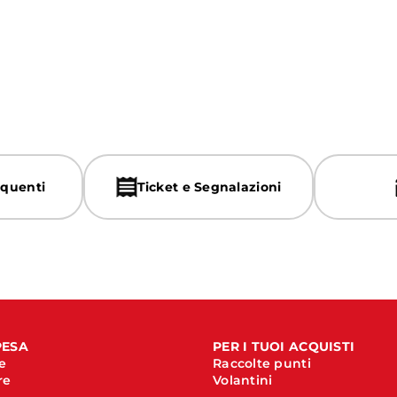
quenti
Ticket e Segnalazioni
PESA
PER I TUOI ACQUISTI
e
Raccolte punti
re
Volantini