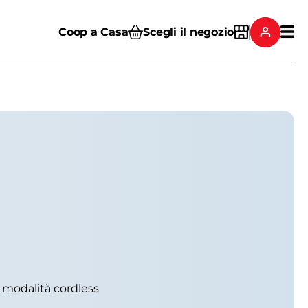
Coop a Casa
Scegli il negozio
n modalità cordless